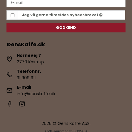
Jeg vil gerne tilmeldes nyhedsbrevet
GODKEND
ØensKaffe.dk
Hornevej 7
2770 Kastrup
Telefonnr.
31 909 911
E-mail
info@oenskaffe.dk
2026 © Øens Kaffe ApS.
CVR-nummer: 35683569