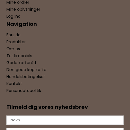
Mine ordrer
Mine oplysninger
Log ind
Navigation
Forside
Produkter
Om os
Testimonials
Gode kafferåd
Den gode kop kaffe
Handelsbetingelser
Kontakt
Persondatapolitik
Tilmeld dig vores nyhedsbrev