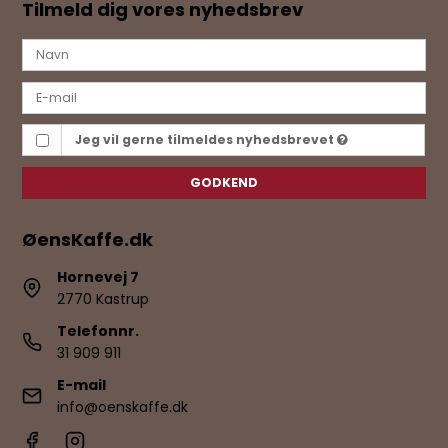
Tilmeld dig vores nyhedsbrev
Jeg vil gerne tilmeldes nyhedsbrevet
GODKEND
ØensKaffe.dk
Hornevej 7
2770 Kastrup
Telefonnr.
31 909 911
E-mail
info@oenskaffe.dk