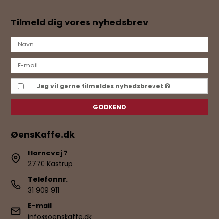
Tilmeld dig vores nyhedsbrev
Jeg vil gerne tilmeldes nyhedsbrevet
GODKEND
ØensKaffe.dk
Hornevej 7
2770 Kastrup
Telefonnr.
31 909 911
E-mail
info@oenskaffe.dk