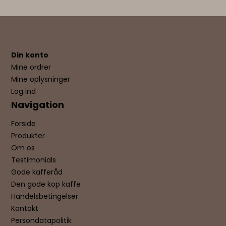
Din konto
Mine ordrer
Mine oplysninger
Log ind
Navigation
Forside
Produkter
Om os
Testimonials
Gode kafferåd
Den gode kop kaffe
Handelsbetingelser
Kontakt
Persondatapolitik