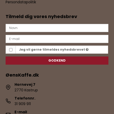
Persondatapolitik
Tilmeld dig vores nyhedsbrev
Jeg vil gerne tilmeldes nyhedsbrevet
GODKEND
ØensKaffe.dk
Hornevej 7
2770 Kastrup
Telefonnr.
31 909 911
E-mail