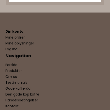
Din konto
Mine ordrer
Mine oplysninger
Log ind
Navigation
Forside
Produkter
Om os
Testimonials
Gode kafferåd
Den gode kop kaffe
Handelsbetingelser
Kontakt