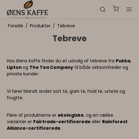
Forside
/
Produkter
/
Tebreve
Tebreve
Hos Øens Kaffe finder du et udvalg af tebreve fra
Pukka
,
Lipton
og
The Tea Company
til både virksomheder og
private kunder.
Vi fører blandt andet sort te, grøn te, hvid te, urtete og
frugtte.
Flere af produkterne er
økologiske
, og en række
varianter er
Fairtrade-certificerede
eller
Rainforest
Alliance-certificerede
.