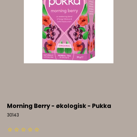
Morning Berry - økologisk - Pukka
30143