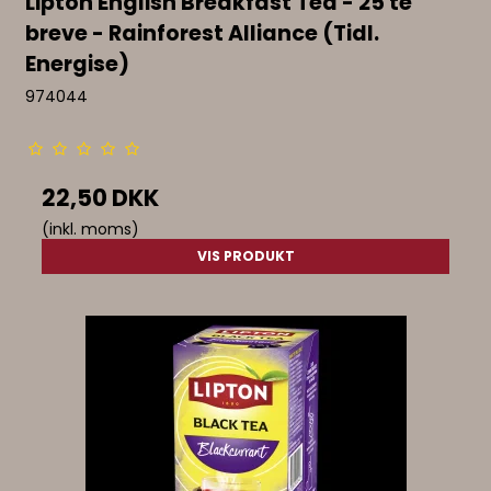
Lipton English Breakfast Tea - 25 te
breve - Rainforest Alliance (Tidl.
Energise)
974044
22,50 DKK
(inkl. moms)
VIS PRODUKT