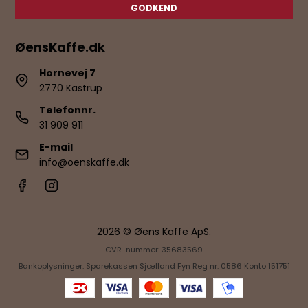
GODKEND
ØensKaffe.dk
Hornevej 7
2770 Kastrup
Telefonnr.
31 909 911
E-mail
info@oenskaffe.dk
2026 © Øens Kaffe ApS.
CVR-nummer: 35683569
Bankoplysninger: Sparekassen Sjælland Fyn Reg nr. 0586 Konto 151751