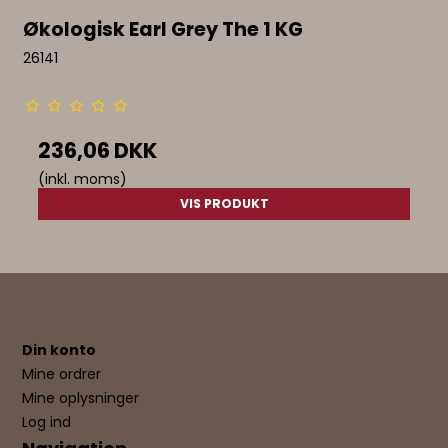
Økologisk Earl Grey The 1 KG
26141
236,06 DKK
(inkl. moms)
VIS PRODUKT
Din konto
Mine ordrer
Mine oplysninger
Log ind