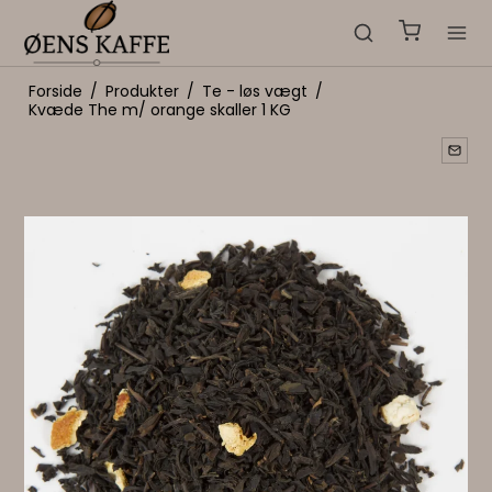
Forside
/
Produkter
/
Te - løs vægt
/
Kvæde The m/ orange skaller 1 KG