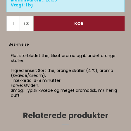
Model/Varenr.:
26180
Vægt:
1
kg.
KØB
stk.
Beskrivelse
Flot storbladet the, tilsat aroma og iblandet orange
skaller.
Ingredienser: Sort the, orange skaller (4 %), aroma
(kvæde/cream).
Trækketid: 6-8 minutter.
Farve: Gylden.
Smag: Typisk kvæde og meget aromatisk, m/ herlig
duft.
Relaterede produkter