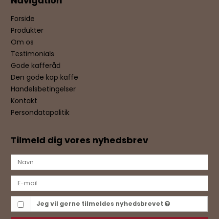
Navigation
Forside
Produkter
Om os
Testimonials
Gode kafferåd
Den gode kop kaffe
Handelsbetingelser
Kontakt
Persondatapolitik
Tilmeld dig vores nyhedsbrev
Jeg vil gerne tilmeldes nyhedsbrevet